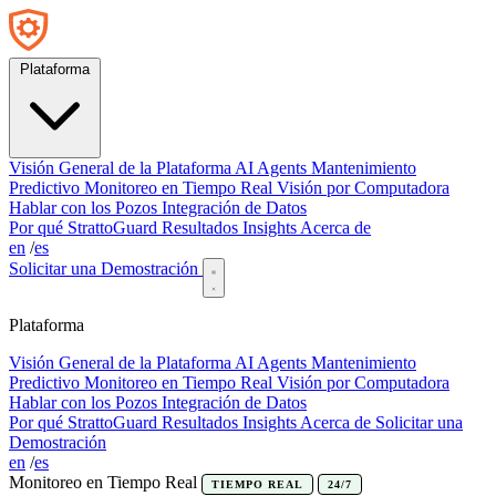
Plataforma
Visión General de la Plataforma
AI Agents
Mantenimiento
Predictivo
Monitoreo en Tiempo Real
Visión por Computadora
Hablar con los Pozos
Integración de Datos
Por qué StrattoGuard
Resultados
Insights
Acerca de
en
/
es
Solicitar una Demostración
Plataforma
Visión General de la Plataforma
AI Agents
Mantenimiento
Predictivo
Monitoreo en Tiempo Real
Visión por Computadora
Hablar con los Pozos
Integración de Datos
Por qué StrattoGuard
Resultados
Insights
Acerca de
Solicitar una
Demostración
en
/
es
Monitoreo en Tiempo Real
TIEMPO REAL
24/7