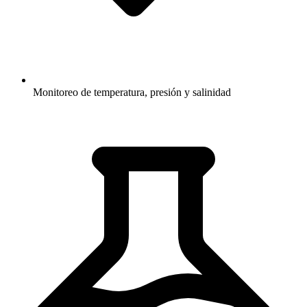
Monitoreo de temperatura, presión y salinidad