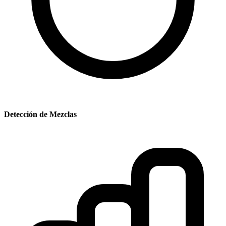
Detección de Mezclas