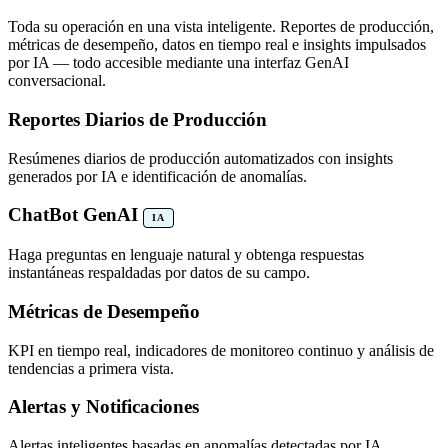
Toda su operación en una vista inteligente. Reportes de producción,
métricas de desempeño, datos en tiempo real e insights impulsados
por IA — todo accesible mediante una interfaz GenAI
conversacional.
Reportes Diarios de Producción
Resúmenes diarios de producción automatizados con insights
generados por IA e identificación de anomalías.
ChatBot GenAI
IA
Haga preguntas en lenguaje natural y obtenga respuestas
instantáneas respaldadas por datos de su campo.
Métricas de Desempeño
KPI en tiempo real, indicadores de monitoreo continuo y análisis de
tendencias a primera vista.
Alertas y Notificaciones
Alertas inteligentes basadas en anomalías detectadas por IA,