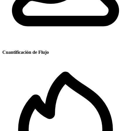
Cuantificación de Flujo