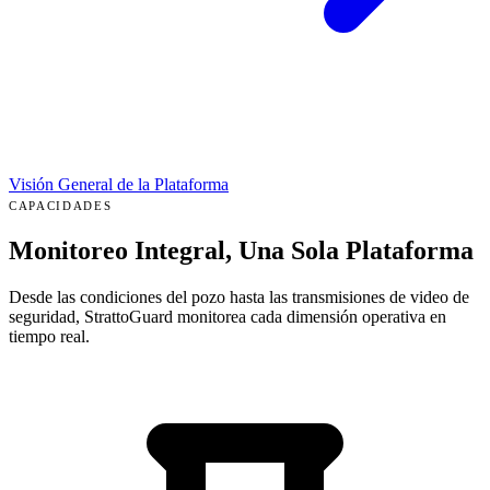
Visión General de la Plataforma
CAPACIDADES
Monitoreo Integral, Una Sola Plataforma
Desde las condiciones del pozo hasta las transmisiones de video de
seguridad, StrattoGuard monitorea cada dimensión operativa en
tiempo real.