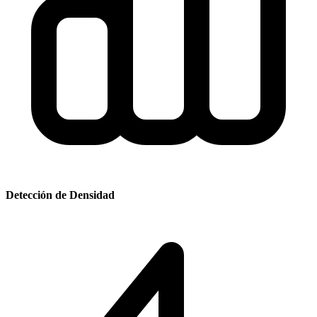
Detección de Densidad