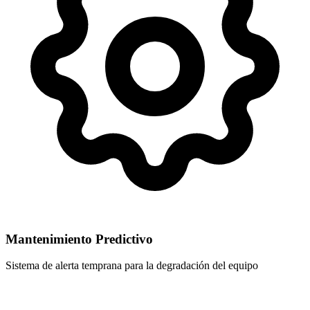
Mantenimiento Predictivo
Sistema de alerta temprana para la degradación del equipo