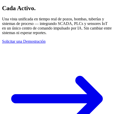
Cada Activo.
Cada Segundo.
Una vista unificada en tiempo real de pozos, bombas, tuberías y
sistemas de proceso — integrando SCADA, PLCs y sensores IoT
en un único centro de comando impulsado por IA. Sin cambiar entre
sistemas ni esperar reportes.
Solicitar una Demostración