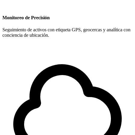
Monitoreo de Precisión
Seguimiento de activos con etiqueta GPS, geocercas y analítica con
conciencia de ubicación.